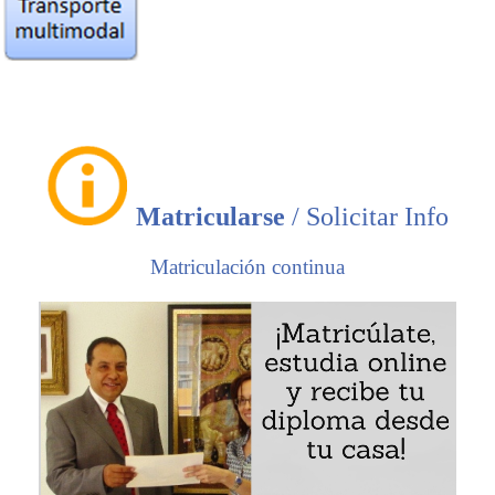
porte y a la logística internacional
(5 ECTS,
PDF
).
Matricularse
/ Solicitar Info
Matriculación continua