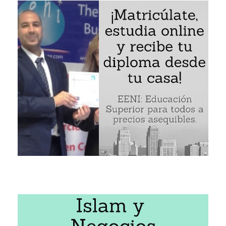
al Corredor Ferrocarril-Carretera Islamabad-Teherán-Estam
s del corredor: Turquía, Irán y Pakistán
ave de los corredores de la
Organización para la Coopera
 de transporte Kirguistán-Irán
racterísticas del Corredor Ferrocarril-Carretera Islamabad-
de transporte de tránsito (TTFA) firmado por Pakistán, I
mo parte de la Ruta de la Seda del siglo XXI
a de influencia del corredor: Azerbaiyán, Afganistán, Bangl
irguistán, Kazajistán, Siria, Tayikistán, Turkmenistán, Uzbe
 del Corredor con
r del Acuerdo de Asjabad
edor Ferrocarril-Carretera Islamabad-Teherán-Estambul (IT
 logístico Afganistán-Turquía
rogramas de EENI Global Business School:
 de transporte Transcaspiano