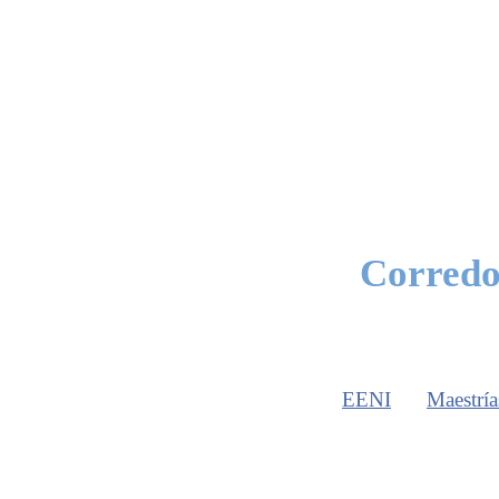
Corredo
EENI
Maestría