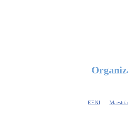
Organiza
EENI
Maestría