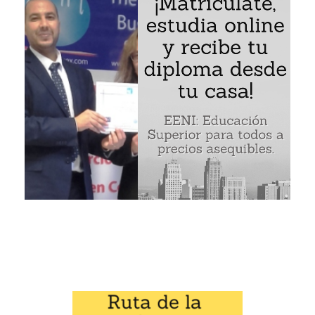
iario euro-asiático
 Organización para la Cooperación entre Ferrocarriles
transporte ferroviario euroasiáticos
transporte internacional de mercancías por ferrocarril (S
Organización para la Cooperación entre Ferrocarriles (OSJD):
nización para la Cooperación entre Ferrocarriles (OS
ramas de EENI Global Business School:
a la Cooperación entre Ferrocarriles (OSJD) es una
institu
internacional
:
Transporte por ferrocarril
,
multimodal
.
ransporte ferroviario
euroasiático.