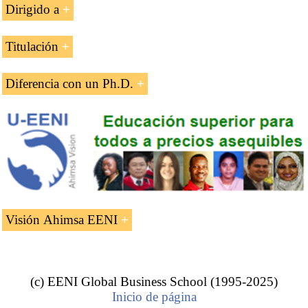
Dirigido a
El Doctorado Profesional en negocios internacionales
Titulación
está dirigido:
El título propio de doctorado profesional de EENI se
Diferencia con un Ph.D.
MBA o Titulares de un Máster (Maestría)
concede después de evaluar:
Empresarios y directivos con calificaciones
La diferencia con un Ph.D., más centrado en la
alternativas y carreras exitosas
El grado de participación del doctorando en las
investigación teórica, radica en que en el Doctorado
asignaturas del Doctorado Profesional
Profesional en Negocios Internacionales (DIB), hay un
Académicos que deseen progresar en sus carreras
fuerte enfoque hacia la experiencia profesional práctica.
con un Doctorado en Negocios Internacionales
La investigación realizada
(DIB)
La defensa de la tesis
Mientras el Ph.D está enfocado a formar
investigadores principalmente, el Doctorado
Requisitos de admisión.
Una vez defendida y superada la tesis del doctorado, los
Visión Ahimsa EENI
Profesional en Negocios Internacionales (DIB)
doctorandos obtendrán el
título propio
de Doctorado
Los estudiantes del Doctorado Profesional en Negocios
incentiva la capacidad de análisis de los
Profesional en Negocios Internacionales (DIB)
El Doctorado Profesional en Negocios Internacionales
Internacionales (DIB) deben cumplir una de las siguientes
profesionales para ayudarlos en la toma de
especialización...» emitido por EENI Global Business
surge de la aplicación de nuestra visión Ahimsa:
facilitar
condiciones:
decisiones
School.
el acceso a la educación superior a precios asequibles
(c) EENI Global Business School (1995-2025)
».
Un Doctorado en Negocios Internacionales (DIB)
Inicio de página
Estar en posesión de un título de Máster (Maestría)
Es muy importante señalar que es un Título de
faculta a los directivos para dar clases en las