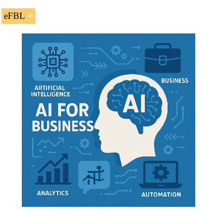
eFBL
El sistema permite enviar digitalmente los
documentos habituales del comercio exterior:
conocimientos de embarque, certificados de
depósito, certificados de origen, facturas, listas de
embarque
Eliminación del envío de estos documentos por
mensajería internacional
Los bancos inscritos al sistema tratan al
Conocimiento de embarque electrónico FIATA
(eFBL Bill of Lading) como el equivalente legal al
Conocimiento de embarque FBL en papel en los
créditos documentarios
Elimina el
riesgos
de que se presenten
Maestrías: Transporte Internacional
,
Transporte en África
conocimientos de embarque fraudulentos en
destino para retirar las mercancías