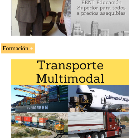
Formación
La asignatura «Conocimiento de embarque electrónico
FIATA (eFBL Bill of Lading)» se estudia en los
siguientes programas online impartidos por EENI Global
Business School:
Cursos de logística internacional:
transporte internacional
,
transporte marítimo
,
multimodal
,
Transporte en África
Diplomado de Especialización en Transporte
Internacional