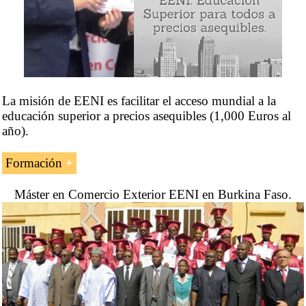
La misión de EENI es facilitar el acceso mundial a la
educación superior a precios asequibles (1,000 Euros al
año).
Formación
Cursos, Doctorado y Másters online profesionales en
Máster en Comercio Exterior EENI en Burkina Faso.
negocios que se ajustan a tu horario y te ayudan a
obtener un puesto de trabajo mejor.
Posibilidad de personalizar la formación en
función de las necesidades profesionales del
estudiante