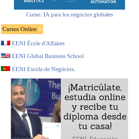
Curso: IA para los negocios globales
Cursos Online
EENI École d'Affaires
Comercio Exterior
Transporte y logística internacional
EENI Global Business School
Religiones y Negocios Internacionales
EENI Escola de Negócios
.
Negocios en África