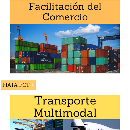
La asignatura «Certificado de Transporte del Transitario
(FIATA FCT)» se estudia en los siguientes programas de
EENI Global Business School:
Cursos de logística internacional:
Transporte marítimo
,
multimodal
,
transporte internacional
,
Transporte en
África
.
Diplomado de Especialización en Transporte
Internacional
FIATA FCT
Nombre en inglés: Forwarders Certificate of
Transport (FIATA FCT)
El transitario solo es responsable de los servicios
de expedición necesarios para la entrega de las
mercancías