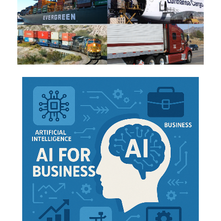
El Certificado de Transporte del Transitario
(FIATA FCT) es negociable cuando se especifica
que es “a la orden” (definido por la
Cámara de
Comercio internacional
)
El FCT es admitido en los créditos documentarios
Cuando se emite un FCT, el transitario debe
cerciorarse que las mercancías parezcan estar en
Maestrías: Transporte Internacional
,
Transporte en África
.
aparente buen estado
Cuando se prepara un Certificado de Transporte
del Transitario hay que cumplimentarlo de forma
muy meticulosa, ya que los datos contenidos en el
documento deben reflejar con precisión los detalles
completos del envío
El Certificado de Transporte del Transitario
(FIATA FCT) es emitido por el transitario,
formalizando así el contrato de transporte
Agente emisor del Certificado de Transporte del