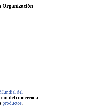
la Organización
Mundial del
ación del comercio a
os
productos
.