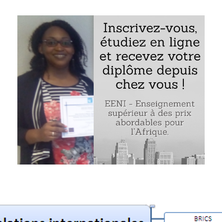
ctions économiques
de la
civilisation africaine
avec...
n islamique
n hindoue
 occidentale
 sinique
n bouddhiste
n orthodoxe
et tensions géopolitiques
t « Les interactions de la civilisation africaine avec les aut
grammes de l’EENI Global Business School :