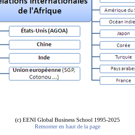
africains
.
tions de la civilisation africaine avec les autres ci
(c) EENI Global Business School 1995-2025
n Afrique
.
Remonter en haut de la page
a civilisation africaine avec la
civilisation islamique
.