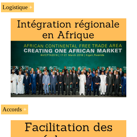
Logistique
Le
transport et la logistique en Mauritanie
Les
corridors de transport africains
Le
corridor de transport Dakar-Lagos
Master en affaires internationales
,
commerce
Le
corridor de transport Le Caire-Dakar
international
.
Les ports les plus prochains
Le
port de Casablanca
Le
port de Dakar
Accords
L’accès préférentiel et les accords de la Mauritanie :