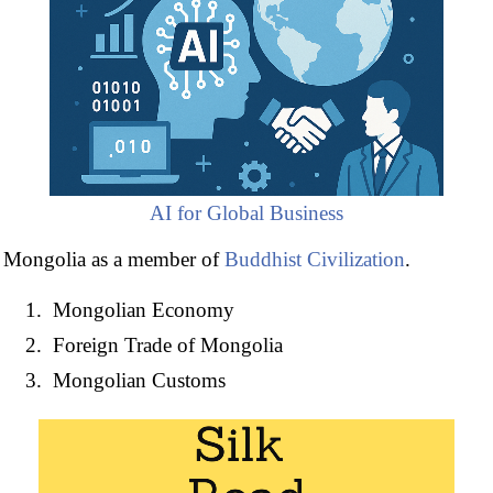
AI for Global Business
Mongolia as a member of
Buddhist Civilization
.
Master in International Business Олон улсын
бизнесийн Мэргэжлийн Магистрын хөтөлбөр
Mongolian Economy
Masters: Foreign Trade
,
International Transport
Foreign Trade of Mongolia
Doctorate:
World Trade
,
Global Logistics
,
Ethics,
Mongolian Customs
Religion & Business