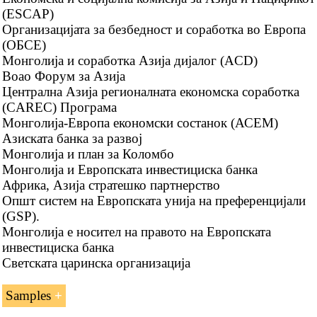
Istanbul Convention
(ESCAP)
Организацијата за безбедност и соработка во Европа
International Road Transport Union (IRU)
(ОБСЕ)
TIR Convention
Монголија и соработка Азија дијалог (ACD)
Boao Форум за Азија
Guidelines on Safe Load Securing for Road
Централна Азија регионалната економска соработка
Transport
(CAREC) Програма
Customs Convention on Containers - not a
Монголија-Европа економски состанок (АСЕМ)
member
Азиската банка за развој
Монголија и план за Коломбо
Organization for Cooperation between Railways
Монголија и Европската инвестициска банка
(OSJD)
Африка, Азија стратешко партнерство
Општ систем на Европската унија на преференцијали
(GSP).
Монголија е носител на правото на Европската
инвестициска банка
Светската царинска организација
Samples