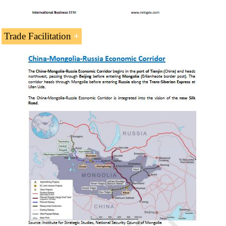
Trade Facilitation
United Nations
Conference on Trade and Development
(UNCTAD)
International Trade Centre
World Intellectual Property Organization
(WIPO)
World Bank
Trade Facilitation
.
International Monetary Fund
World Trade Organization (WTO)