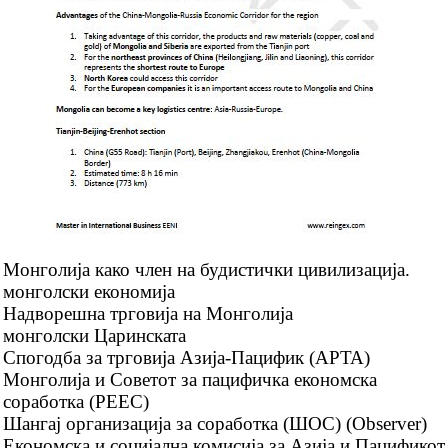
Agreement on Trade in Services (GATS)
Trade Facilitation Agreement
Agreement on Sanitary Measures
Agreement on Technical Barriers to Trade
Agreement on Preshipment Inspection
Agreement on Safeguards
World Customs Organization
Kyoto Convention (Containers)
Монголија како член на будистички цивилизација.
Convention Harmonization of Frontier Controls of
монголски економија
Goods
Надворешна трговија на Монголија
монголски Царинската
BIC (Containers)
Спогодба за трговија Азија-Пацифик (APTA)
Chicago Convention (ICAO)
Монголија и Советот за пацифичка економска
соработка (PEEC)
International Maritime Organization (IMO)
Шангај организација за соработка (ШОС) (Observer)
Convention for Safe Containers
Економска и социјална комисија за Азија и Пацификот