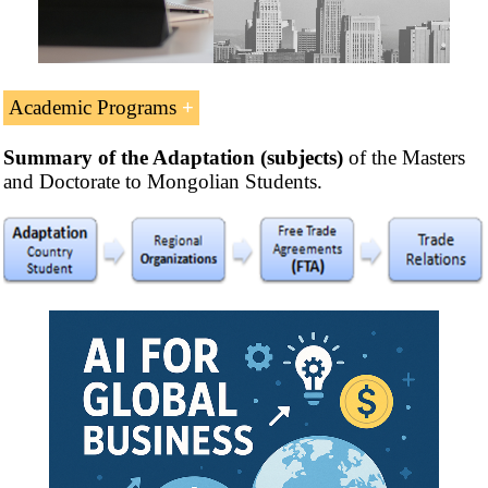
Academic Programs
Summary of the Adaptation (subjects)
Related Online Masters and Doctorate. (Монгол улс.
of the Masters
and Doctorate to Mongolian Students.
Монгол улсын оюутнуудад зориулсан зөвлөмж).