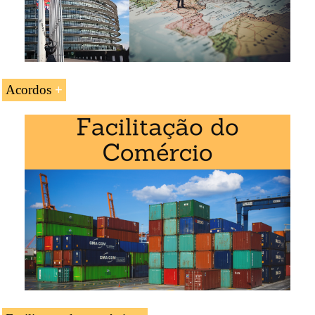
Acesso ao Corredor Mar do Norte-Báltico
+
Francia
France
France
.
Acordos
Créditos da UC «Negócios na França»: 3
Duração: três semanas