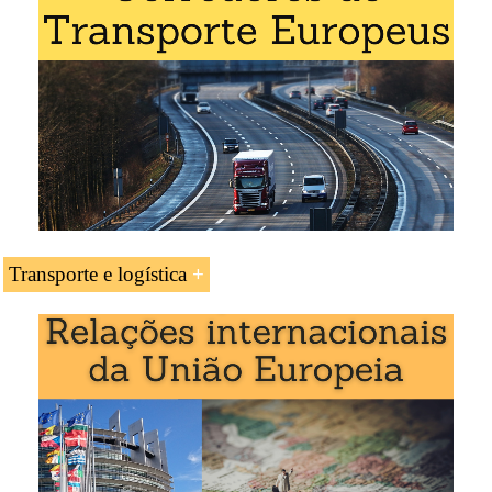
Mestrado em Negócios Internacionais
,
Comércio
Exterior
.
Transporte e logística
Transporte na França
Corredores de Transporte Europeus
Corredor de Transporte Atlântico (Portugal-
Espanha-França-Alemanha)
Corredor Mar do Norte-Mediterrâneo (Irlanda,
França)