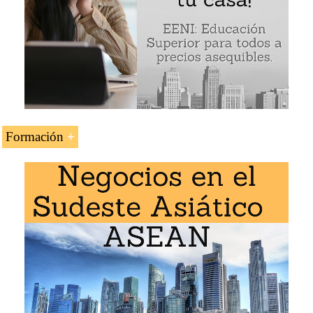
Económico Budista
Conocer el perfil económico de los países budistas
Analizar el perfil de hombres de negocios budistas
Entender los procesos de integración económica de
la Civilización Budista
Conocer las relaciones económicas de la
Civilización Budista con las otras civilizaciones
(occidental, sínica, hindú, islámica y africana)
Formación
La asignatura «Espacio Económico Budista» se estudia
Analizar las principales instituciones económicas
en los siguientes programas de EENI Global Business
relacionadas con el Espacio Económico Budista
School:
Maestría en Negocios Internacionales
,
Religiones y
Negocios
.