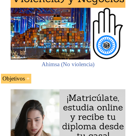
El Budismo y el Espacio Económico Budista
Perfil económico de los países budistas
Empresarios budistas
Integración económica asiática de la Civilización
Budista (instituciones económicas, acuerdos
comerciales...)
La Civilización Budista y la ASEAN
Interacciones de la Civilización Budista con las
Ahimsa (No violencia)
otras civilizaciones
Objetivos
Instituciones económicas relacionadas con la
Civilización Budista
Los objetivos de la asignatura «Espacio Económico
Budista» son:
Ejemplo:
Definir las características del Espacio Económico
de la Civilización Budista
Analizar la influencia del Budismo en el Espacio