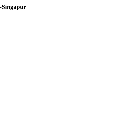
a-Singapur
na
-
Singapur
ómica China-