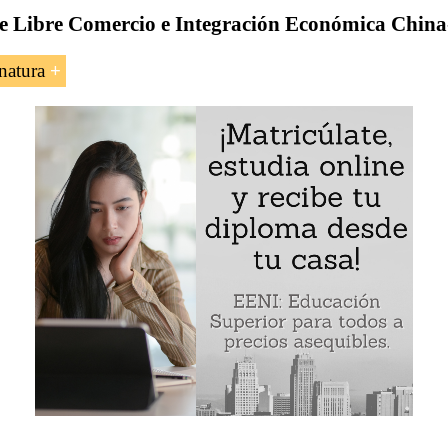
e Libre Comercio e Integración Económica Chin
natura
al Tratado de Libre Comercio e Integración Económica
Chi
a los exportadores
e origen del Tratado de Libre Comercio e Integración Econ
en
rnacional entre China y Singapur