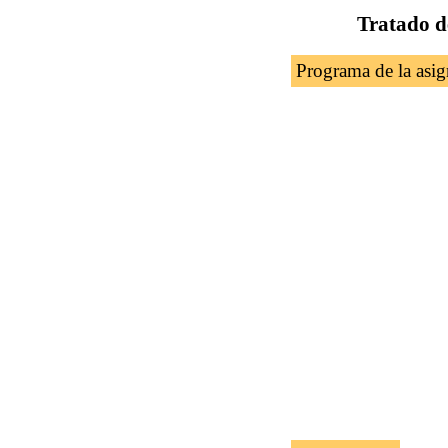
Tratado d
Programa de la asig
Introducción 
Beneficios par
Certificado d
Singapur
reglas de orig
Comercio inte