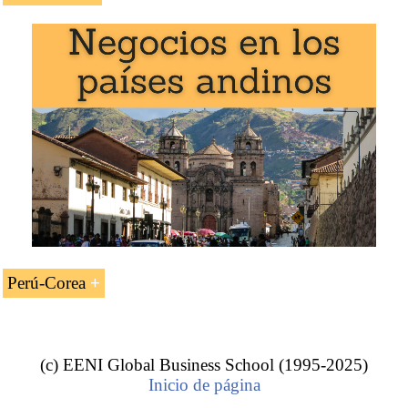
La asignatura «
Tratado de libre comercio Perú-Corea
»
se estudia en los siguientes programas de EENI Global
Business School:
Maestría en Negocios Internacionales
,
Comercio Exterior
.
Perú-Corea
Ejemplo: Tratado Perú-Corea del Sur:
Tratado de libre comercio Perú-Corea del
Sur.
(c) EENI Global Business School (1995-2025)
Inicio de página