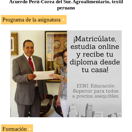
Acuerdo Perú-Corea del Sur. Agroalimentario, textil
peruano
Programa de la asignatura
Introducción al tratado de libre comercio
Perú
-
Corea del Sur
Ventajas del acuerdo comercial
Acceso a mercados
Certificado de origen del acuerdo
Comercio exterior Perú-Corea del Sur
Flujos de inversión
Oportunidades comerciales para el sector
agroalimentario y textil peruano
Formación