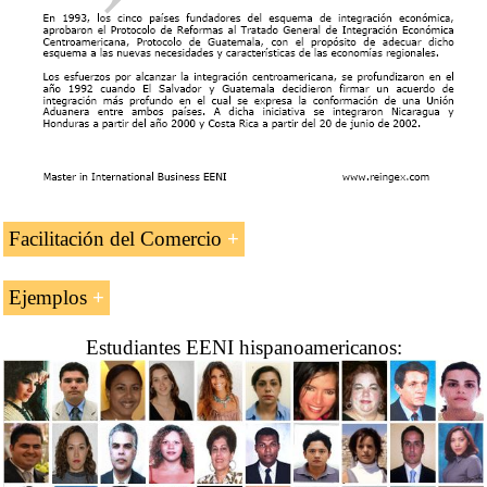
Honduras-Chile
Tratado México-Centroamérica (Costa Rica, El
Salvador, Guatemala, Honduras,
Nicaragua
)
Tratado Reino Unido-América Central
Tratado Corea del Sur-América Central (Costa
Rica, El Salvador, Honduras, Nicaragua, Panamá)
Acuerdo de Asociación
Unión Europea-Honduras
Facilitación del Comercio
Ejemplos
Ejemplo:
Estudiantes EENI hispanoamericanos:
Naciones Unidas
Comisión Derecho Mercantil Internacional
(CNUDMI)