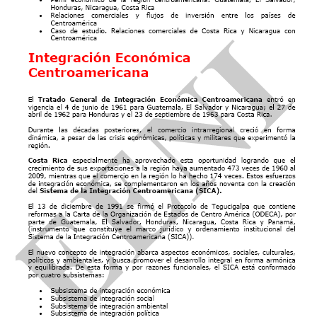
(SELA)
Asociación Estados del Caribe (AEC)
Proyecto Mesoamérica
Alianza Bolivariana (ALBA)
Banco Interamericano de Desarrollo
Comisión Económica para América Latina
Tratados de Centroamérica.
(CEPAL)
Organización de los Estados Americanos (OEA)
Sistema Integración Centroamericana (SICA)
Foro América Latina (Honduras) Asia
Mercado Común Centroamericano
-
Integrado en SICA -
Comunidad de Estados Latinoamericanos y
Caribeños (CELAC)
Tratado República Dominicana-Centroamérica-
Estados Unidos
Cumbre UE-Comunidad de Estados
Latinoamericanos y Caribeños (CELAC)
Honduras-Panamá
Asociación Latinoamericana Integración (ALADI)
Tratado República Dominicana-Centroamérica
(Observador)...
(Costa Rica, El Salvador, Guatemala, Honduras,
Nicaragua)