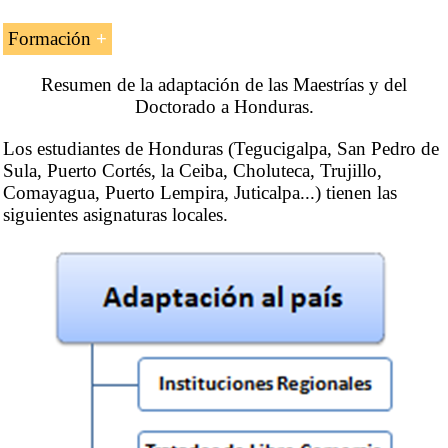
Formación
Adaptación para los
Resumen de la adaptación de las Maestrías y del
estudiantes hondureños
de los
programas superiores online impartidos por EENI Global
Doctorado a Honduras.
Business School:
Los estudiantes de Honduras (Tegucigalpa, San Pedro de
Sula, Puerto Cortés, la Ceiba, Choluteca, Trujillo,
Maestría en Negocios Internacionales
,
Comercio Exterior
,
Comayagua, Puerto Lempira, Juticalpa...) tienen las
Transporte Internacional
,
Negocios en África
.
siguientes asignaturas locales.