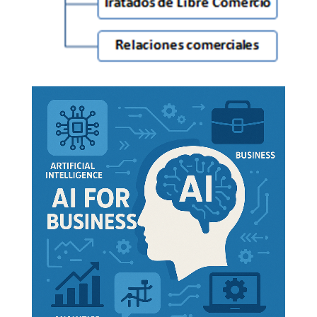
Doctorados: Comercio Mundial
,
Logística Global
,
Negocios Africanos
,
Ética, Religiones y Negocios