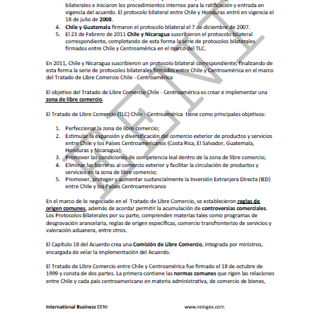
Tratados de Honduras.
Tratado El Salvador-Honduras-Taiwán
Tratado México-Triángulo del Norte (El Salvador,
Guatemala, Honduras)
Tratado Colombia-Triángulo del Norte
Tratado de Libre Comercio Panamá-Honduras
Tratado Canadá-Honduras
Tratado Perú-Honduras
Acuerdo de alcance parcial con
Venezuela