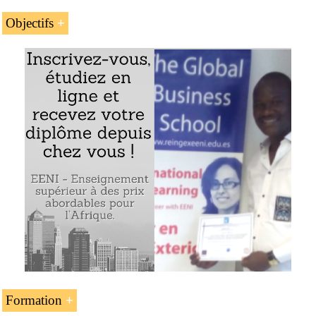
L’Afrique du Sud : le
port de Durban
Objectifs
Les autres ports de l’Afrique du Sud : Richards
Les buts de l’unité d’enseignement « Les ports de
Bay est London, Ngqura, Port Élizabeth, Mossel
l’Afrique australe » sont :
Bay, le Cap, Saldanha
La Namibie : le
port de Walvis Bay
Connaitre les ports les plus importants de l’Afrique
australe
Exemple :
Analyser les principales caractéristiques des ports
de l’Afrique australe
Formation