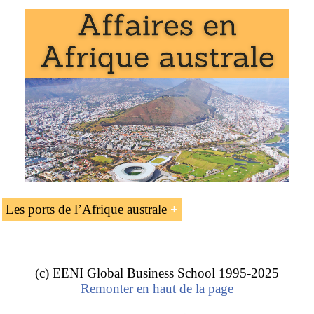
L’unité d’enseignement « Les ports de l’Afrique australe
» fait partie des programmes de l’EENI Global Business
School :
Cours de logistique : transport en Afrique
,
transport
maritime
,
logistique multimodal
.
Les ports de l’Afrique australe
Estimations de distances et temps... (en milles nautiques -
Nm) :
(c) EENI Global Business School 1995-2025
Remonter en haut de la page
Du
port de Durban
à...
Distance
Temps estimé
Le port de
Walvis Bay
(Nm)
(jours)