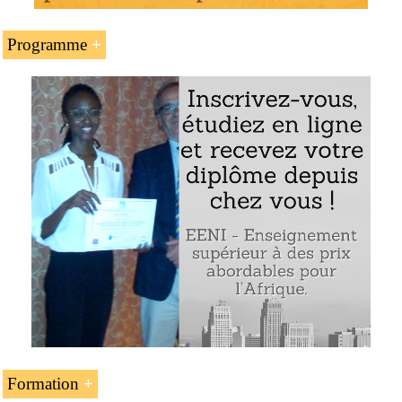
Programme
L’introduction aux ports de l’Afrique du Sud
L’Autorité portuaire de l’Afrique du Sud
(Transnet)
Le port de Durban
L’accès aux pays enclavés d’Afrique australe (le
Botswana, le Lesotho, l’Eswatini, la Zambie et le
Zimbabwe)
Les autres ports sud-africains : Est London, le Cap,
Mossel Bay, Ngqura, le port Élizabeth, Saldanha et
Richards Bay
Exemple : le port de Durban (Afrique du Sud)
Formation