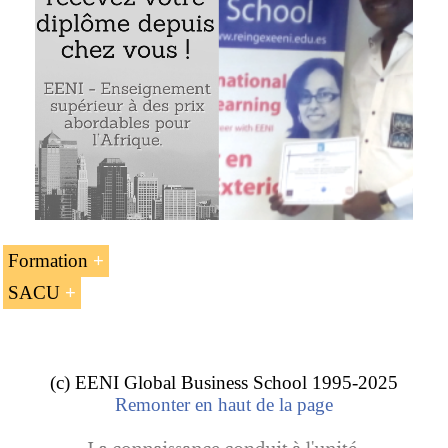
de l’Union douanière d’Afrique australe (SACU),
la plus ancienne union douanière au monde
Évaluer les avantages pour les pays membres de la
SACU et les domaines de coopération
Connaitre le contexte socio-économique des pays
de la région de l’Afrique Australe
Analyser l’accord de l’Union douanière d’Afrique
australe
Évaluer les programmes sur la facilitation et la
libéralisation du commerce de la SACU
Formation
Connaitre la logistique et les
accords commerciaux
SACU
de l’Union douanière d’Afrique australe
L’unité d’enseignement « L’Union douanière d’Afrique
australe (SACU) » fait partie des programmes de l’EENI
L’Union douanière d’Afrique australe
Global Business School :
(SACU).
(c) EENI Global Business School 1995-2025
Master en affaires en Afrique
,
affaires internationales
.
Remonter en haut de la page
Les buts de l’Union douanière d’Afrique australe