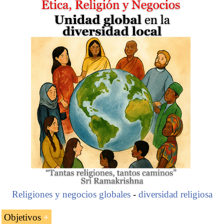
La asignatura: «
Espacio Económico Norteamericano
de la Civilización Occidental
» está compuesta por seis
partes:
Introducción al Espacio Económico
Norteamericano: México, Estados Unidos (Puerto
Rico) y Canadá
Cristianismo en Norte América
La
diáspora africana
en el Espacio
Económico Norteamericano
Hombres de negocios norteamericanos
Procesos de integración económica norteamericana
de la
Civilización Occidental
americana
Tratado México-Estados Unidos-Canadá
Tratados de los Estados Unidos
Religiones y negocios globales
-
diversidad religiosa
Tratados de Canadá
Objetivos
Interacciones del Espacio Económico