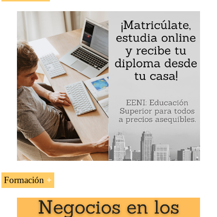
Norteamericano con las otras civilizaciones y con
Los objetivos de la asignatura «El Espacio Económico
otros espacios de la Civilización Occidental
Norteamericano» son:
Otras instituciones y organizaciones relacionadas
con la integración norteamericana
Definir las características del Espacio Económico
Norteamericano de la Civilización Occidental
Analizar la influencia del cristianismo en el
Espacio Económico Norteamericano
Conocer el perfil económico y los tratados de libre
comercio de los Estados Unidos y Canadá
Analizar el perfil de hombres de negocios del
Espacio Económico Norteamericano
Entender los procesos de integración económica
Norteamericana de la
civilización
occidental
Formación
Conocer las relaciones económicas con las otras
civilizaciones (sínica, hindú, islámica, africana y
budista) y con los otros espacios de la Civilización
La asignatura «El Espacio Económico Norteamericano
Occidental (latinoamericano, europeo y caribeño)
(Civilización Cristiana-Occidental)» se estudia en los