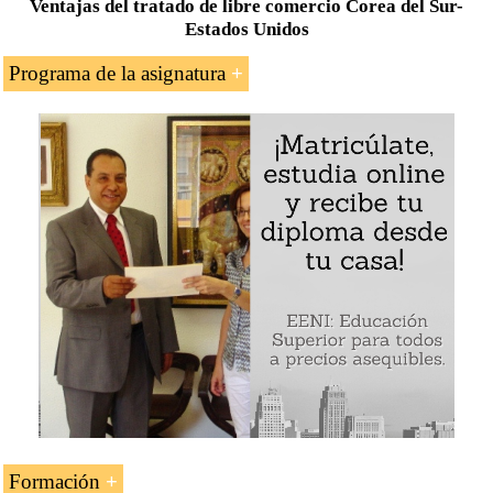
Ventajas del tratado de libre comercio Corea del Sur-
Estados Unidos
Programa de la asignatura
Introducción al tratado de libre comercio
Estados
Unidos
-
Corea del Sur
Beneficios del acuerdo para los exportadores
Ventajas del tratado para la agricultura,
manufactura, industria automotriz, alta tecnología,
servicios, servicios financieros
Capítulo de
inversiones
del tratado Estados
Unidos-Corea
Caso de estudio: exportaciones de las pequeñas y
medianas empresas americanas a Corea del Sur
Reglas de origen
Valor del contenido regional
Formación