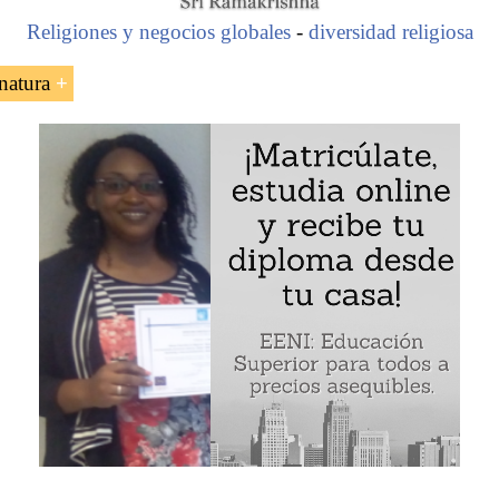
Religiones y negocios globales
-
diversidad religiosa
natura
 la
diáspora africana en América
icanos
:
Harriet Tubman
,
Frederick Douglass
, W.E.B. Du 
 King
, Malcolm X, Ángela Davis, Stokley Carmichael, Le
io Nobel), Garrett A. Morgan (iluminación urbana), Patric
les Drew,
Toussaint-Louverture
gro
.
Marcus Garvey
 a la Sociedad de la diáspora africana: música (jazz, blues),
Ejemplo: la diáspora africana en las Américas (
trata de negros
)