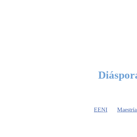
Diáspor
EENI
Maestría