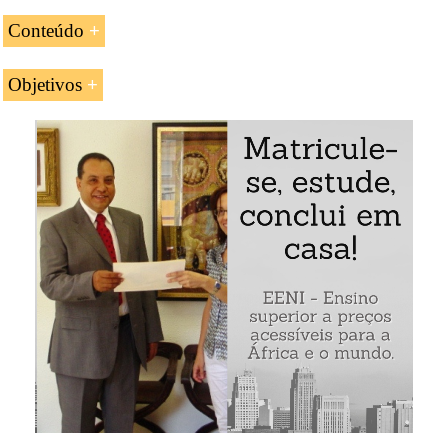
Conteúdo
Os documentos nas operações de importação e
Objetivos
exportação
Os objetivos da unidade curricular «A
documentação de
Os documentos de origem (Certificado de
importação e exportação
» são:
origem...)
Os documentos comerciais (Proforma, Fatura,
Conhecer os documentos utilizados no comércio
Packing List...)
exterior
Os documentos administrativos
Saber preenchê-los adequadamente
Os documentos de transporte internacional
Saber fazer os check-list correspondentes
Documentos da Associação Internacional de
Transporte Aéreo (IATA)
relacionados com o
transporte
Conhecimento de Embarque Multimodal
Negociável (FIATA FBL)
Conhecimento Multimodal FIATA FWB