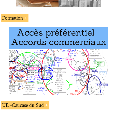
Formation
L’unité d’enseignement « La
politique commerciale de
l’UE avec le Caucase du Sud
» fait partie des
programmes de l’EENI Global Business School :
Doctorat en commerce mondial
.
UE -Caucase du Sud