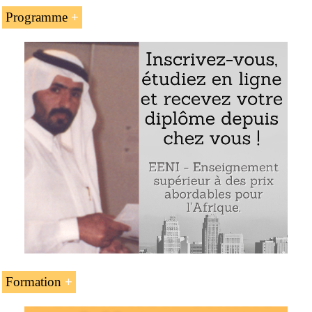
Programme
L’
homme d’affaires musulman
et philanthrope
saoudien - éthiopien Cheikh Mohammed Hussein
Ali Al-Amoudi
Le groupe pétrolier CORRAL et la société
MIDROC
Le concept de capitalisme indigène du cheik Al
Amoudi
Formation