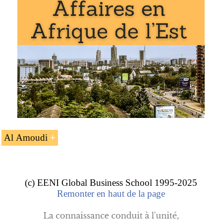
L’unité d’enseignement « Cheik Mohammed Hussein Ali
Al Amoudi (homme d’affaires saoudien) » fait partie des
programmes de l’EENI Global Business School :
Afrique de l’Est
,
économie africaine
.
Al Amoudi
L’homme d’affaires musulman saoudien
Cheik Mohammed Hussein Ali Al
(c) EENI Global Business School 1995-2025
Remonter en haut de la page
Amoudi.
Master en affaires en Afrique
,
religions et affaires
.