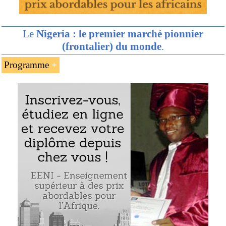
Le
Nigeria : le premier marché pionnier
(frontalier) du monde
.
Programme
L’introduction aux marchés pionniers en Afrique
Le contexte africain
Les classes moyennes émergentes en Afrique
La réduction des conflits en Afrique
Le développement humain
L’intégration régionale de l’Afrique
L’amélioration de l’environnement des affaires en
Afrique
L’Afrique n’est pas une région hostile aux