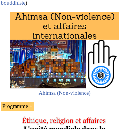
bouddhiste
)
Ahimsa (Non-violence)
Programme
L’homme d’affaires cambodgien Kith Meng
(bouddhiste theravada)