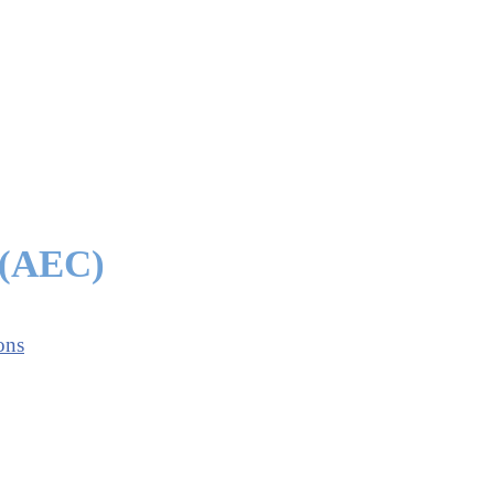
e (AEC)
ons