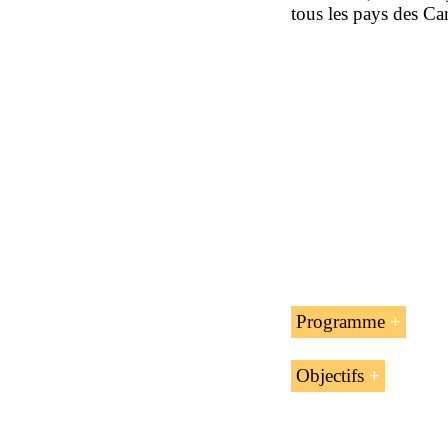
tous les pays des Ca
Programme
L’introduction
Objectifs
Les rôles et l’
Les buts de l’unité 
Les États memb