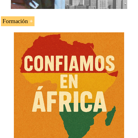
Desarrollar un plan de negocios para el mercado
Turismo
sierraleonés
Recursos marinos
Formación
Infraestructuras
La asignatura «
Comercio exterior, logística y negocios
Minería
en Sierra Leona
» se estudia en los siguientes programas
Petróleo y gas
de EENI Global Business School:
Inversión extranjera directa (IED) en Sierra Leona
Módulo: Negocios en África Occidental
.
Acceso al mercado sierraleonés
Plan de negocios para Sierra Leona