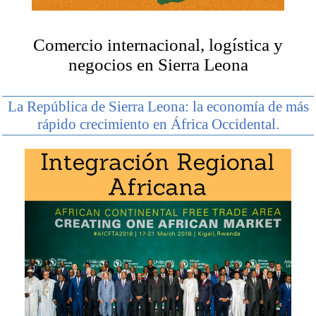
Comercio internacional, logística y
Maestría en Negocios en África
,
Negocios
negocios en Sierra Leona
Internacionales
,
Comercio Exterior
.
La República de Sierra Leona: la economía de más
rápido crecimiento en África Occidental.