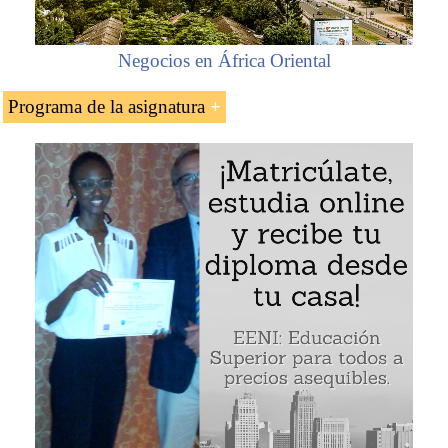
Negocios en África Oriental
Programa de la asignatura
Introducción al Puerto de Dar es-Salam (
Tanzania
)
Principales características del Puerto de Dar es-
Salam
Puerta de entrada a Burundi, RD Congo, Kenia,
Malaui, Ruanda, Uganda y Zambia
Corredor logístico Asia-África
Puerto de Dar es-Salam (Tanzania)