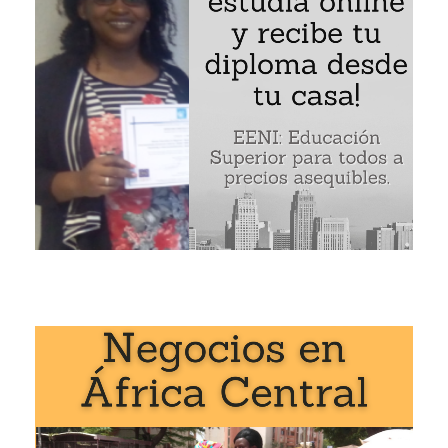
Isabel dos Santos (la mujer más rica de África):
l dos Santos (Angola): la mujer africana más rica» se estudi
Global Business School:
s Africanos
,
Ética, Religiones y Negocios
.