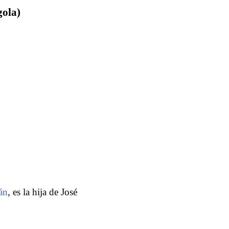
gola)
án
, es la hija de José