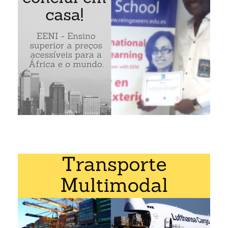
Transaheliana (Corredor Dacar-Jamena)»
é estudada no
os pela EENI Global Business School:
:
Transporte na África
,
Transporte rodoviário
,
multimodal
.
te na África
,
Negócios Africanos
,
Transporte Internacional
.