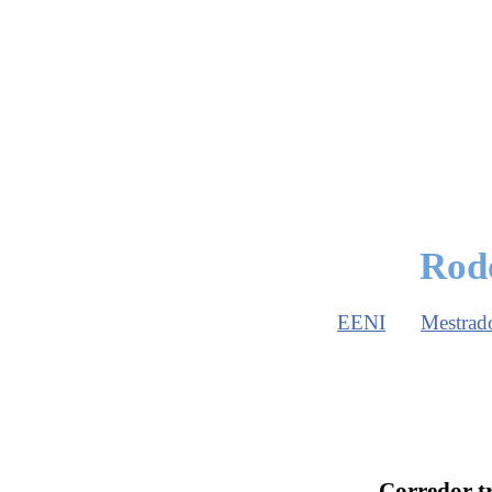
Rod
EENI
Mestrad
Corredor tr