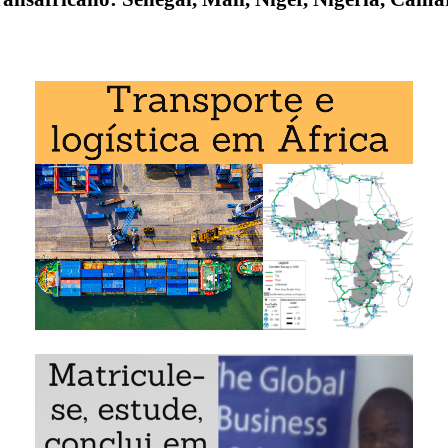
Rodovia Transaheliana (Dakar-Jamena)
características do Corredor Dacar-Jamena
e mercados africanos da África Central e Ocidental: Senega
Nigéria, Camarões, Chade
Exemplo: A Rodovia Transaheliana (Corredor Dacar-Jamena):