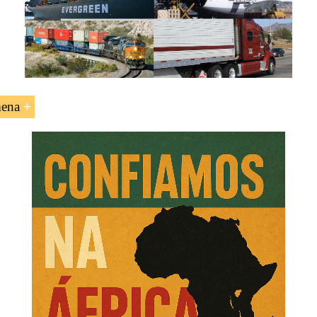
orte africanos
.
mena
heliana (Dakar-Jamena)
, 4.500 quilómetros, enlaça:
al
:
Senegal
(801 quilómetros),
Mali
(904 quilómetros),
Bu
Níger
(837 quilómetros),
Nigéria
(972 quilómetros)
:
Camarões
(113 quilómetros),
Chade
(7 quilómetros)
stica Global
,
Negócios Africanos
.