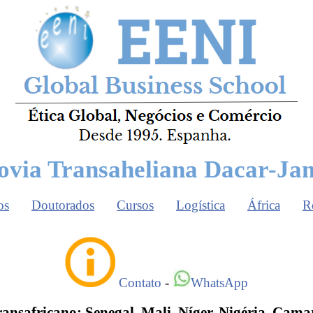
ovia Transaheliana Dacar-Ja
os
Doutorados
Cursos
Logística
África
R
Contato
-
WhatsApp
ansafricano: Senegal, Mali, Níger, Nigéria, Cam