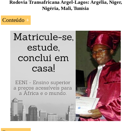
Rodovia Transafricana Argel-Lagos: Argélia, Níger,
Nigéria, Mali, Tunísia
Conteúdo
Introdução ao Corredor Argel-Lagos (Rodovia
Transafricana)
As principais características do Corredor Argel-
Lagos
Acesso a cinco mercados africanos do Magrebe e
da África Ocidental: a Argélia, o Níger, a Nigéria,
o Mali e a Tunísia
Exemplo: A Rodovia Transafricana Argel-Lagos: