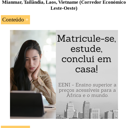
Mianmar, Tailândia, Laos, Vietname (Corredor Económico
Leste-Oeste)
Conteúdo
Introdução ao Corredor Económico Leste-Oeste
A
Sub-região do Grande Mekong
(Camboja,
China, Laos, Mianmar, Tailândia e Vietname) e o
corredor
Principais características do Corredor Económico
Leste-Oeste (Mianmar-Tailândia-Laos-Vietname)
O Corredor Económico Norte-Sul
Os três sub-corredores: Ocidental, central e
oriental
O Corredor Económico Leste-Oeste (Mianmar-
Tailândia-Laos-Vietname) e a
Nova Rota da Seda
Exemplo: Corredor Económico Leste-Oeste (Mianmar-