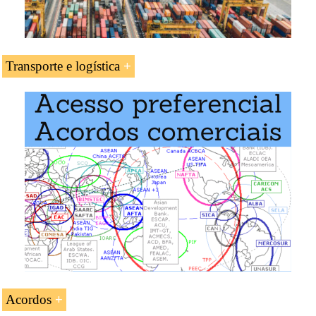
Transporte e logística
Doutoramento: Comércio Mundial
.
Transporte e logística na Coreia do Sul.
Porto de Busan
Acesso ao Caminho de ferro Transiberiano
(Rússia, Mongólia, China, Coreia do Norte)
Acesso ao Corredor Pan-europeu II
Exemplo:
Acordos