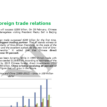
dagangan luar negeri dan bisnis di Cina
- Sil
k
ddhisme
,
Konfusianisme
,
Taoisme
ilai Konfusian
LANZ
engusaha Konghucu"
 Transportasi dan pelabuhan