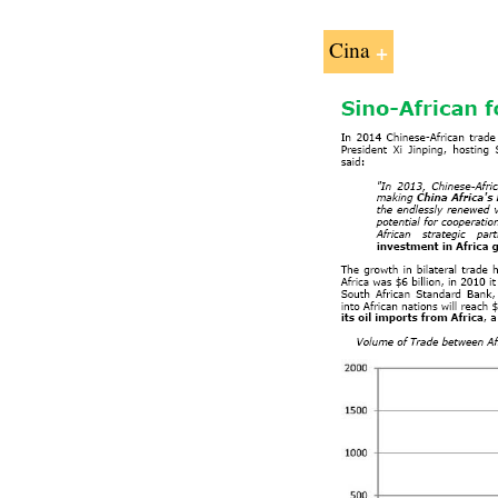
Cina
Per
Pengantar Tiongko
Agama di Cina:
Bu
Ekonomi Tiongkok
Studi kasus:
- Perusahaan dan N
- Perusahaan GA
- Zhang Ruimin "P
Tiongkok: Kelautan