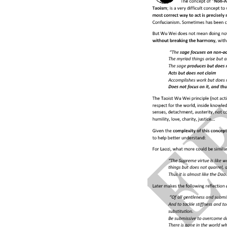
Tiongkok-Sin
Uni Eropa-Ti
Komunitas An
Tiongkok-Per
Tiongkok-Kos
Asia-Pasifik 
Tiongkok-Chil
Hubungan Ekonomi 
Forum Afrika
Asia-Pasifik
Organisasi K