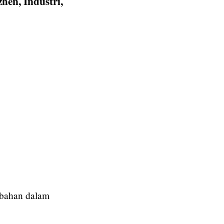
hen, Industri,
lobal dari Tiongkok
 bahan dalam