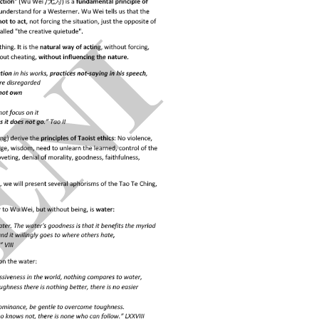
gapura
ongkok
des-Tiongkok
u
ta Rika
Perjanjian Dagang (APTA)
i
Internasional dari Tiongkok
-Cina
 Persetujuan Perdagangan (APEC)
erja Sama Shanghai (SCO)