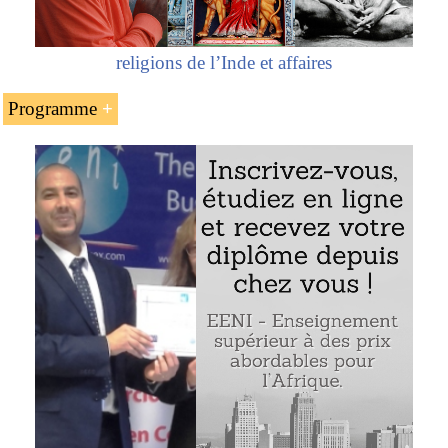
religions de l’Inde et affaires
Programme
L’État du Maharashtra
L’économie du Maharashtra
Les conglomérats des sociétés du Maharashtra
Faire des affaires à Mumbai : la capitale financière
de l’Inde (Bharat)
L’industrie cinématographique indienne
(Bollywood)
Étude de cas : Yash Raj Films Studios
Navi Mumbai : la plus grande ville planifiée au
monde