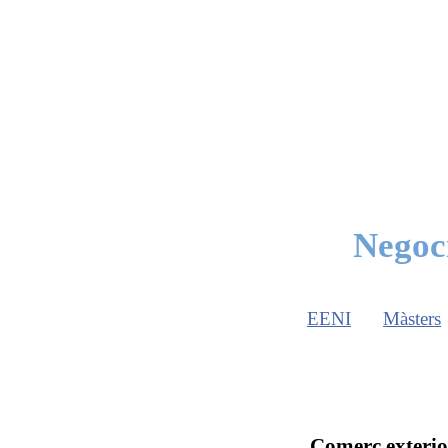
Negoci
EENI
Màsters
Comerç exterior