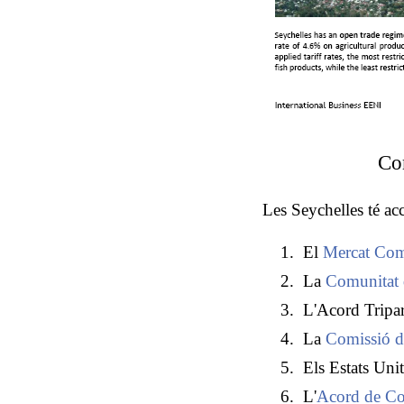
Com
Les Seychelles té acc
El
Mercat Com
La
Comunitat 
L'Acord Tri
La
Comissió d
Els Estats Un
L'
Acord de C