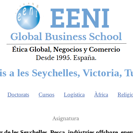
s a les Seychelles, Victoria, 
Doctorats
Cursos
Logística
Àfrica
Religi
 de les Seychelles. Pesca, indústries offshore, ener