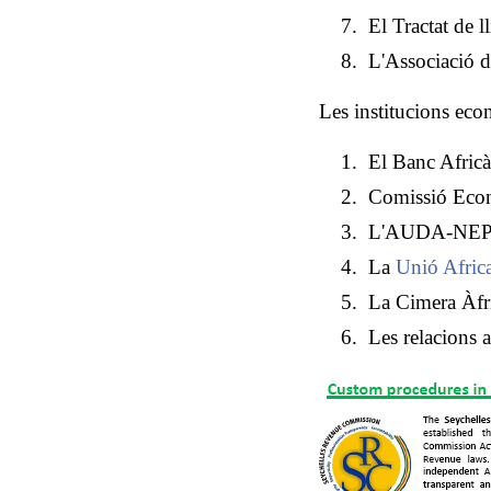
El Tractat de l
L'Associació d
Les institucions eco
El Banc Afric
Comissió Econ
L'AUDA-NE
La
Unió Afric
La Cimera Àfr
Les relacions 