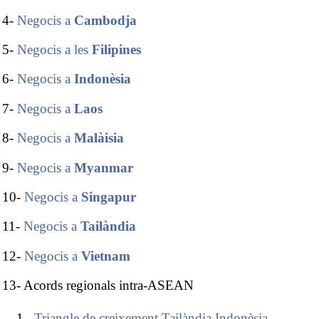
4-
Negocis a
Cambodja
5-
Negocis a les
Filipines
6-
Negocis a
Indonèsia
7-
Negocis a
Laos
8-
Negocis a
Malàisia
9-
Negocis a
Myanmar
10-
Negocis a
Singapur
11-
Negocis a
Tailàndia
12-
Negocis a
Vietnam
13- Acords regionals intra-ASEAN
Triangle de creixement Tailàndia Indonèsia