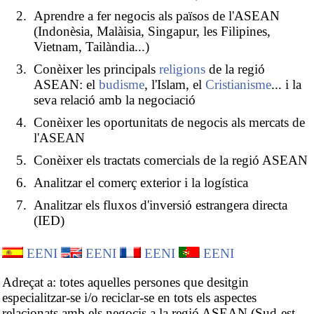
Aprendre a fer negocis als països de l'ASEAN
(Indonèsia, Malàisia, Singapur, les Filipines,
Vietnam, Tailàndia...)
Conèixer les principals
religions
de la regió
ASEAN: el
budisme
, l'Islam, el
Cristianisme
... i la
seva relació amb la negociació
Conèixer les oportunitats de negocis als mercats de
l'ASEAN
Conèixer els tractats comercials de la regió ASEAN
Analitzar el comerç exterior i la logística
Analitzar els fluxos d'inversió estrangera directa
(IED)
EENI
EENI
EENI
EENI
Adreçat a: totes aquelles persones que desitgin
especialitzar-se i/o reciclar-se en tots els aspectes
relacionats amb els negocis a la regió ASEAN (Sud-est