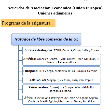
Acuerdos de Asociación Económica (Unión Europea)
Uniones aduaneras
Programa de la asignatura
Introducción a los
acuerdos comerciales
de la
Unión Europea
Normas de origen aplicables a los acuerdos
preferenciales de la Unión Europea
Normas de origen preferenciales de la Unión
Europea
Bienes totalmente obtenidos/
suficientemente transformados
Operaciones mínimas
Acumulación
Tolerancia o de minimis
Transporte directo o norma de no