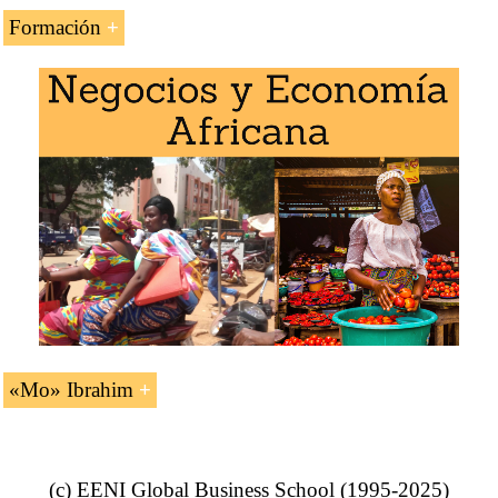
Formación
La asignatura «Mo Ibrahim (Empresario, Sudán,
musulmán)» se estudia en los siguientes programas de
EENI Global Business School:
África Oriental
,
Economía africana
.
«Mo» Ibrahim
Mohamed Ibrahim (hombre de negocios
sudanés).
(c) EENI Global Business School (1995-2025)