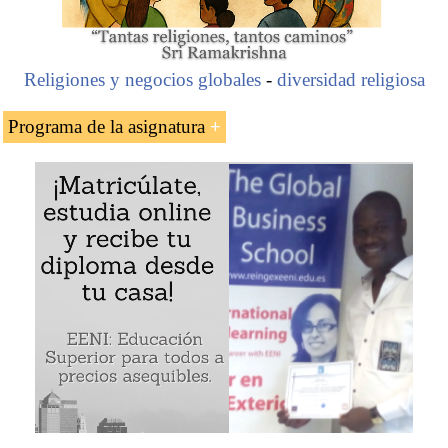
Religiones y negocios globales
-
diversidad religiosa
Programa de la asignatura
El hombre de negocios musulmán sudanés
Mohamed Mo Ibrahim: una de las cien personas
más influyentes a nivel global
La venta de la empresa de telecomunicaciones
Celtel
Fundación Mo Ibrahim
Índice Ibrahim de Gobernabilidad africana
Mohamed Ibrahim (Sudán)