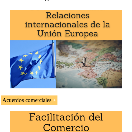
Idiomas:
+
Malta
Malte
Malta
.
Créditos de la asignatura «Negocios en Malta»: 1
Acuerdos comerciales