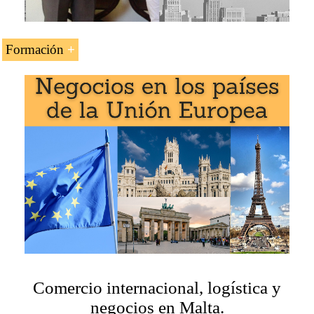
Desarrollar un plan de negocios para el mercado
maltés
Formación
La asignatura «
Comercio exterior, logística y negocios
en Malta
» se estudia en los siguientes programas de
EENI Global Business School:
Maestría en Negocios Internacionales
,
Comercio Exterior
.
Comercio internacional, logística y
negocios en Malta.