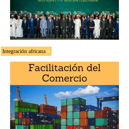
Integración africana
Idiomas:
+
Ghana
o
Ghana
.
Créditos de la asignatura «Negocios en Ghana»: 2