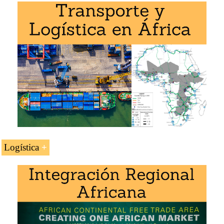
Acceso al mercado ghanés
Maestría en Negocios en África
,
Negocios
Internacionales
,
Comercio Exterior
.
Plan de negocios para Ghana
Ejemplo:
Logística
Transporte y logística en Ghana.
Acceso al
Corredor de transporte Dakar-Lagos
Doctorado: Negocios Africanos
.