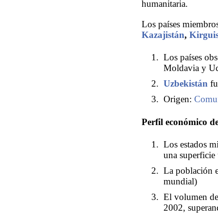
humanitaria.
Los países miembro
Kazajistán
,
Kirgui
Los países ob
Moldavia y Uc
Uzbekistán
fu
Origen:
Comun
Perfil económico d
Los estados m
una superficie
La población e
mundial)
El volumen d
2002, superand