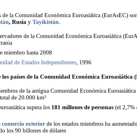
s de la Comunidad Económica Euroasiática (EurAsEC) so
stán
, Rusia
y
Tayikistán
.
servadores de la Comunidad Económica Euroasiática (Eur
rania
e miembro hasta 2008
idad de Estados Independientes
, 1996
e los países de la Comunidad Económica Euroasiática
iembros de la antigua Comunidad Económica Euroasiátic
 total de 20.000 km²
uroasiática supera los
181 millones de personas
(el 2,7% 
e
comercio exterior
de los estados miembros ha aumentado 
o los 90 billones de dólares