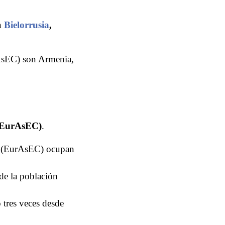
n
Bielorrusia
,
AsEC) son Armenia,
 (EurAsEC)
.
a (EurAsEC) ocupan
de la población
tres veces desde