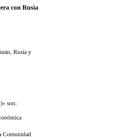
era con Rusia
istán, Rusia y
)» son:
Económica
 la Comunidad