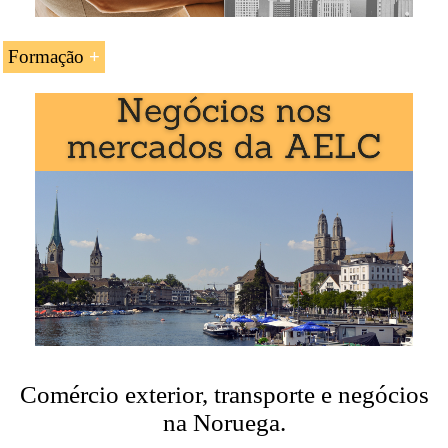
mercado norueguês
Exemplo:
Formação
A UC «
Comércio exterior, transporte e negócios na
Noruega
» é estudada nos seguintes programas
ministrados pela EENI Global Business School:
Doutoramento em Comércio Mundial
.
Comércio exterior, transporte e negócios
na Noruega.