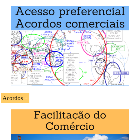
Mestrado em Negócios Internacionais
,
Comércio
Exterior
.
Acordos
Acesso preferencial e
acordos comerciais
da Noruega.
A Noruega e o
Espaço económico Europeu
Associação Europeia de Livre-Comércio (AELC)