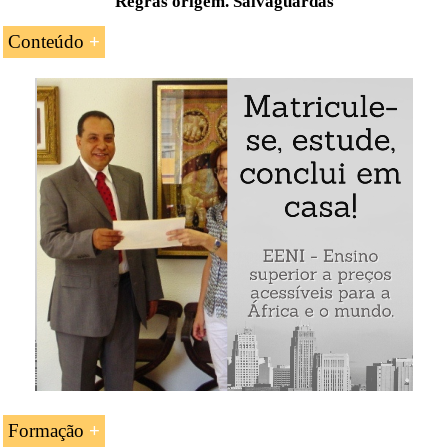
Regras origem. Salvaguardas
Conteúdo
Introdução ao Acordo de Livre-Comércio entre o
MERCOSUL
e a República Árabe do
Egito
O comércio internacional de mercadorias
As regras de origem e as salvaguardas
O certificado de origem
Formação