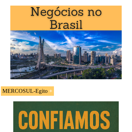
A UC «
Acordo de Livre-Comércio MERCOSUL-
Egito
» é estudada nos seguintes programas ministrados
pela EENI Global Business School:
Mestrado: Negócios Internacionais
.
MERCOSUL-Egito
Acordo de Livre-Comércio MERCOSUL-
Egito.