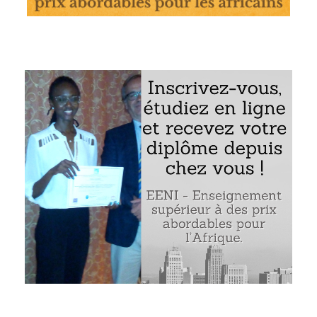
ome de Lomé (
République du Togo
)
s caractéristiques du port de Lomé
kina Faso, au Mali et au Niger
e togolaise. La zone de transformation d’exportation
Exemple : le port de Lomé (Togo) :