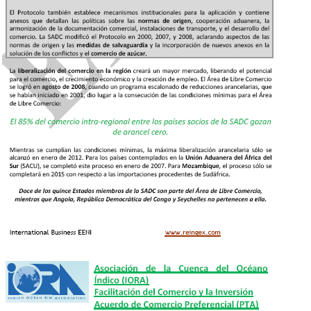
Estats Units-Àfrica (AGOA)
Acords comercials amb l'Índia i
Malawi
Moçambic és membre de:
El Banc Africà de Desenvolupament
La
Comissió Econòmica per a l'Àfrica (CEA)
L'
AUDA-NEPAD
La Unió Africana -
Convenció sobre la Prevenció i
Lluita contra la corrupció
L'OCI
La Cimera
Àfrica-Amèrica del Sud
El Banc Islàmic de Desenvolupament
El Fòrum Àfrica-Xina