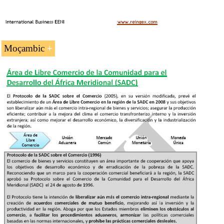
Moçambic
Comerç Exterior, Transport y Negocis a
Moçambic
Moçambic té accés preferencial a...
La
Comunitat de Desenvolupament de l'Àfrica
Austral (SADC)
L'Acord Tripartit COMESA-EAC-SADC
L'Associació de la Conca de l'Oceà Índic (IORA)
El
SPG
L'
Acord de Cotonou
(EU)