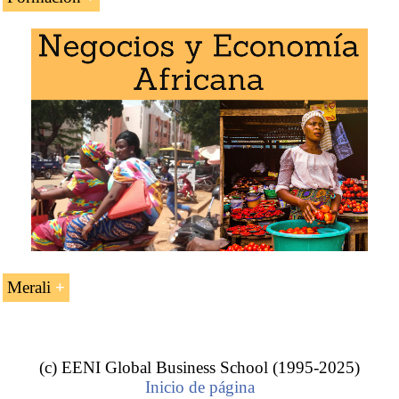
La asignatura «Naushad N. Merali (Kenia)» se estudia en
los siguientes programas de EENI Global Business
School:
África Oriental
,
Economía africana
,
Hinduismo y
Negocios
.
Merali
Naushad N. Merali (hombre de negocios
de Keniata).
(c) EENI Global Business School (1995-2025)
Inicio de página