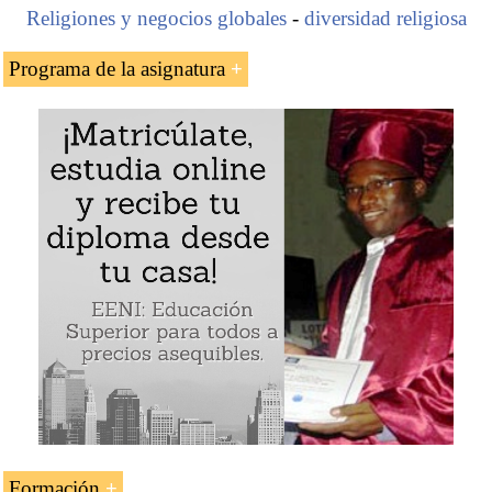
Religiones y negocios globales
-
diversidad religiosa
Programa de la asignatura
El empresario keniata musulmán Naushad N.
Merali
La empresa de telefonía Kencell
El conglomerado keniata Grupo Sameer
Naushad N. Merali (Kenia)
Formación