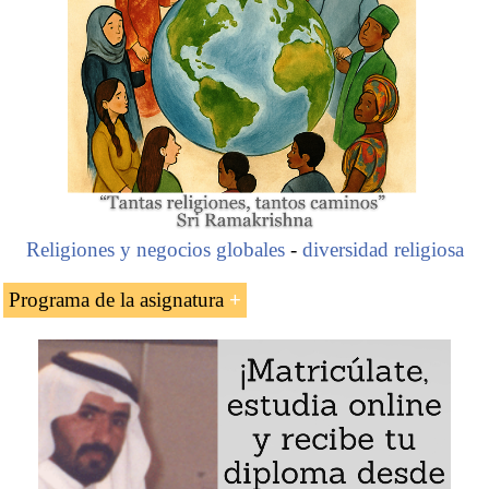
Religiones y negocios globales
-
diversidad religiosa
Programa de la asignatura
El empresario musulmán kuwaití Jawad Ahmed
Bukhamseen
Grupo Bukhamseen
Aplicación de la sharia en el Banco internacional
de Kuwait