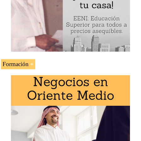
Influencia de la religión en los sistemas financieros
Ejemplo: Jawad Ahmed Bukhamseen (empresario musulmán
kuwaití)
Formación
La asignatura «Jawad Ahmed Bukhamseen (empresario
musulmán kuwaití)» se estudia en los siguientes
programas de EENI Global Business School:
Maestría en Religiones y Negocios
,
Negocios
Internacionales